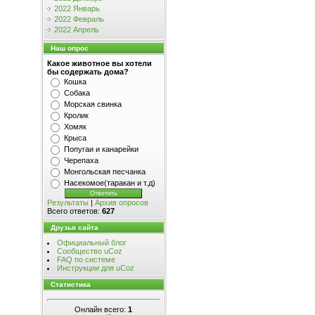
2022 Январь
2022 Февраль
2022 Апрель
Наш опрос
Какое животное вы хотели
бы содержать дома?
Кошка
Собака
Морская свинка
Кролик
Хомяк
Крыса
Попугаи и канарейки
Черепаха
Монгольская песчанка
Насекомое(таракан и т.д)
Результаты
|
Архив опросов
Всего ответов:
627
Друзья сайта
Официальный блог
Сообщество uCoz
FAQ по системе
Инструкции для uCoz
Статистика
Онлайн всего:
1