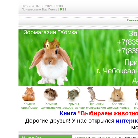
Пятница, 07.08.2026, 05:03
Приветствую Вас
Гость
|
RSS
Главн
Зоомагазин "Хомк
а
"
Зв
+7(83
+7(83
При
г. Чебоксар
д
Хомяки
Хомяки
Крысы
Песчанки
Кролики
С
сирийские
джунгарские
декоративные
монгольские
декоративные
мо
Книга
"Выбираем животно
Дорогие друзья! У нас открылся
интерне
м
Меню сайта