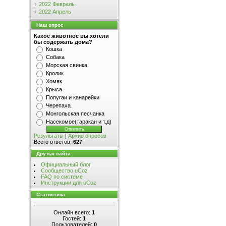
2022 Февраль
2022 Апрель
Наш опрос
Какое животное вы хотели
бы содержать дома?
Кошка
Собака
Морская свинка
Кролик
Хомяк
Крыса
Попугаи и канарейки
Черепаха
Монгольская песчанка
Насекомое(таракан и т.д)
Результаты
|
Архив опросов
Всего ответов:
627
Друзья сайта
Официальный блог
Сообщество uCoz
FAQ по системе
Инструкции для uCoz
Статистика
Онлайн всего:
1
Гостей:
1
Пользователей:
0