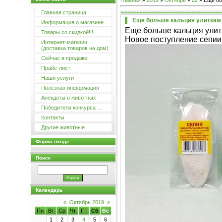
Главная
»
2019
»
Октябрь
»
22
» Еще бо
Главная страница
Еще больше кальция улиткам
Информация о магазине
Еще больше кальция ули
Товары со скидкой!!!
Новое поступление сепии 
Интернет-магазин
(доставка товаров на дом)
Сейчас в продаже!
Прайс-лист
Наши услуги
Полезная информация
Анекдоты о животных
Победители конкурса ...
Контакты
Другие животные
Форма входа
Поиск
Календарь
«
Октябрь 2019
»
Пн
Вт
Ср
Чт
Пт
Сб
Вс
1
2
3
4
5
6