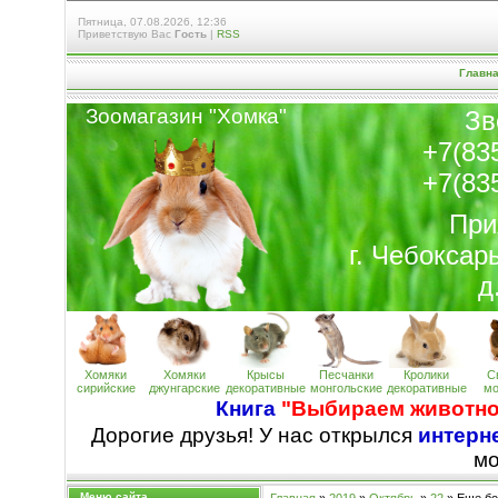
Пятница, 07.08.2026, 12:36
Приветствую Вас
Гость
|
RSS
Главн
Зоомагазин "Хомк
а
"
Зв
+7(83
+7(83
При
г. Чебоксар
д
Хомяки
Хомяки
Крысы
Песчанки
Кролики
С
сирийские
джунгарские
декоративные
монгольские
декоративные
мо
Книга
"Выбираем животно
Дорогие друзья! У нас открылся
интерне
м
Меню сайта