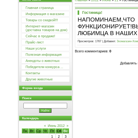
Главная
»
2012
»
Июнь
»
21
» Гостиница
Главная страница
Гостиница!
Информация о магазине
НАПОМИНАЕМ,ЧТО
Товары со скидкой!!!
ФУНКЦИОНИРУЕТ!
Интернет-магазин
(доставка товаров на дом)
ЛЮБИМЦА В НАШИХ З
Сейчас в продаже!
Просмотров
:
1767
|
Добавил
:
Зоомагазин-Хом
Прайс-лист
Наши услуги
Всего комментариев
:
0
Полезная информация
Анекдоты о животных
Добавлять 
Победители конкурса ...
Контакты
Другие животные
Форма входа
Поиск
Календарь
«
Июнь 2012
»
Пн
Вт
Ср
Чт
Пт
Сб
Вс
1
2
3