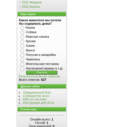
2022 Февраль
2022 Апрель
Наш опрос
Какое животное вы хотели
бы содержать дома?
Кошка
Собака
Морская свинка
Кролик
Хомяк
Крыса
Попугаи и канарейки
Черепаха
Монгольская песчанка
Насекомое(таракан и т.д)
Результаты
|
Архив опросов
Всего ответов:
627
Друзья сайта
Официальный блог
Сообщество uCoz
FAQ по системе
Инструкции для uCoz
Статистика
Онлайн всего:
1
Гостей:
1
Пользователей:
0