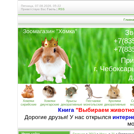
Пятница, 07.08.2026, 05:22
Приветствую Вас
Гость
|
RSS
Главн
Зоомагазин "Хомк
а
"
Зв
+7(83
+7(83
При
г. Чебоксар
д
Хомяки
Хомяки
Крысы
Песчанки
Кролики
С
сирийские
джунгарские
декоративные
монгольские
декоративные
мо
Книга
"Выбираем животно
Дорогие друзья! У нас открылся
интерне
м
Меню сайта