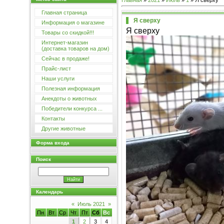
Главная
»
2021
»
Июль
»
1
» Я сверху
Главная страница
Я сверху
Информация о магазине
Я сверху
Товары со скидкой!!!
Интернет-магазин
(доставка товаров на дом)
Сейчас в продаже!
Прайс-лист
Наши услуги
Полезная информация
Анекдоты о животных
Победители конкурса ...
Контакты
Другие животные
Форма входа
Поиск
Календарь
«
Июль 2021
»
Пн
Вт
Ср
Чт
Пт
Сб
Вс
1
2
3
4