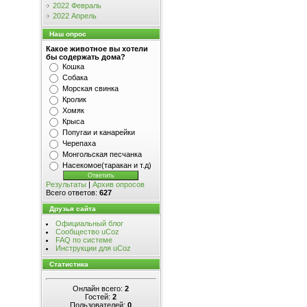
2022 Февраль
2022 Апрель
Наш опрос
Какое животное вы хотели
бы содержать дома?
Кошка
Собака
Морская свинка
Кролик
Хомяк
Крыса
Попугаи и канарейки
Черепаха
Монгольская песчанка
Насекомое(таракан и т.д)
Результаты
|
Архив опросов
Всего ответов:
627
Друзья сайта
Официальный блог
Сообщество uCoz
FAQ по системе
Инструкции для uCoz
Статистика
Онлайн всего:
2
Гостей:
2
Пользователей:
0