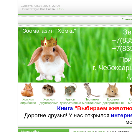
Суббота, 08.08.2026, 22:09
Приветствую Вас
Гость
|
RSS
Главн
Зоомагазин "Хомк
а
"
Зв
+7(83
+7(83
При
г. Чебоксар
д
Хомяки
Хомяки
Крысы
Песчанки
Кролики
С
сирийские
джунгарские
декоративные
монгольские
декоративные
мо
Книга
"Выбираем животно
Дорогие друзья! У нас открылся
интерне
м
Меню сайта