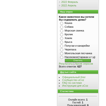
2022 Февраль
2022 Апрель
Наш опрос
Какое животное вы хотели
бы содержать дома?
Кошка
Собака
Морская свинка
Кролик
Хомяк
Крыса
Попугаи и канарейки
Черепаха
Монгольская песчанка
Насекомое(таракан и т.д)
Результаты
|
Архив опросов
Всего ответов:
627
Друзья сайта
Официальный блог
Сообщество uCoz
FAQ по системе
Инструкции для uCoz
Статистика
Онлайн всего:
1
Гостей:
1
Пользователей:
0