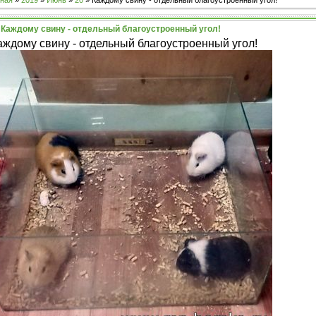
ная
»
2019
»
Июнь
»
20
» Каждому свину - отдельный благоустроенный угол!
Каждому свину - отдельный благоустроенный угол!
аждому свину - отдельный благоустроенный угол!