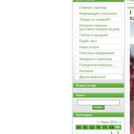
Глав
Главная страница
Информация о магазине
К
Товары со скидкой!!!
Интернет-магазин
(доставка товаров на дом)
Сейчас в продаже!
Прайс-лист
Наши услуги
Полезная информация
Анекдоты о животных
Победители конкурса ...
Контакты
Другие животные
Форма входа
Поиск
Календарь
«
Июнь 2019
»
Пн
Вт
Ср
Чт
Пт
Сб
Вс
1
2