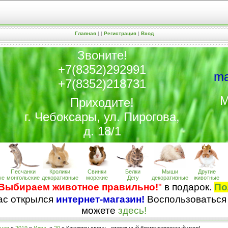
Главная
|
|
Регистрация
|
Вход
Звоните!
+7(8352)292991
ma
+7(8352)218731
М
Приходите!
г. Чебоксары, ул. Пирогова,
д. 18/1
Песчанки
Кролики
Свинки
Белки
Мыши
Другие
ые
монгольские
декоративные
морские
Дегу
декоративные
животные
Выбираем животное правильно!
"
в подарок.
По
нас открылся
интернет-магазин!
Воспользоваться
можете
здесь!