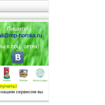
Пишите!
il@mp-homka.ru
ы в соц. сетях!
Корма
Клетки
Аксессуары
лучить!
 нашим сервисом вы