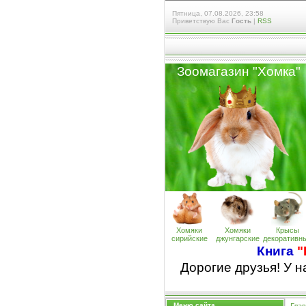
Пятница, 07.08.2026, 23:58
Приветствую Вас
Гость
|
RSS
Зоомагазин "Хомк
а
"
Хомяки
Хомяки
Крысы
сирийские
джунгарские
декоративн
Книга
"
Дорогие друзья! У 
Меню сайта