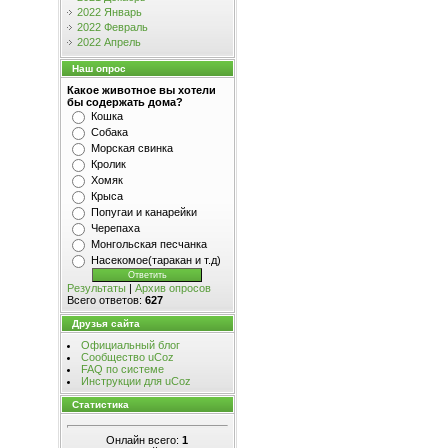
2022 Январь
2022 Февраль
2022 Апрель
Наш опрос
Какое животное вы хотели
бы содержать дома?
Кошка
Собака
Морская свинка
Кролик
Хомяк
Крыса
Попугаи и канарейки
Черепаха
Монгольская песчанка
Насекомое(таракан и т.д)
Результаты
|
Архив опросов
Всего ответов:
627
Друзья сайта
Официальный блог
Сообщество uCoz
FAQ по системе
Инструкции для uCoz
Статистика
Онлайн всего:
1