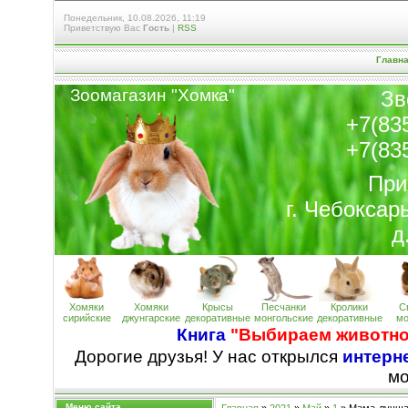
Понедельник, 10.08.2026, 11:19
Приветствую Вас
Гость
|
RSS
Главн
Зоомагазин "Хомк
а
"
Зв
+7(83
+7(83
При
г. Чебоксар
д
Хомяки
Хомяки
Крысы
Песчанки
Кролики
С
сирийские
джунгарские
декоративные
монгольские
декоративные
мо
Книга
"Выбираем животно
Дорогие друзья! У нас открылся
интерне
м
Меню сайта