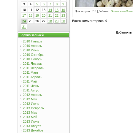
3
4
5
6
7
8
9
10
11
12
13
14
15
16
Просмотров
:
513
|
Добавил
:
Зоомагазин-Хомк
17
18
19
20
21
22
23
Всего комментариев
:
0
24
25
26
27
28
29
30
31
Добавлять 
Архив записей
2010 Январь
2010 Апрель
2010 Июнь
2010 Октябрь
2010 Ноябрь
2011 Январь
2011 Февраль
2011 Март
2011 Апрель
2011 Май
2011 Июнь
2011 Август
2012 Апрель
2012 Май
2012 Июнь
2013 Февраль
2013 Март
2013 Май
2013 Июнь
2013 Август
2013 Декабрь