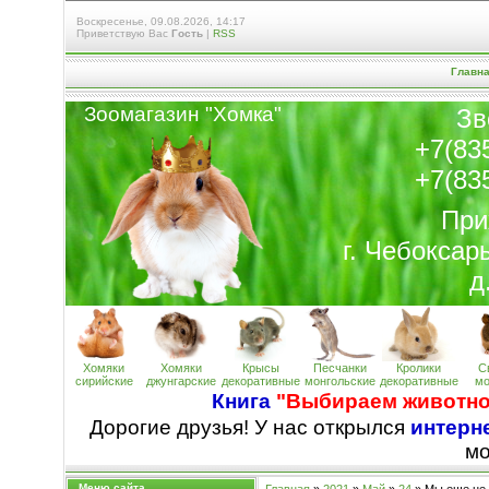
Воскресенье, 09.08.2026, 14:17
Приветствую Вас
Гость
|
RSS
Главн
Зоомагазин "Хомк
а
"
Зв
+7(83
+7(83
При
г. Чебоксар
д
Хомяки
Хомяки
Крысы
Песчанки
Кролики
С
сирийские
джунгарские
декоративные
монгольские
декоративные
мо
Книга
"Выбираем животно
Дорогие друзья! У нас открылся
интерне
м
Меню сайта