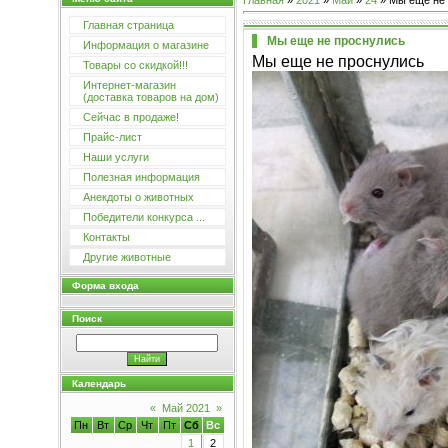
Главная
»
2021
»
Май
»
24
» Мы еще не 
Главная страница
Мы еще не проснулись
Информация о магазине
Мы еще не проснулись
Товары со скидкой!!!
Интернет-магазин
(доставка товаров на дом)
Сейчас в продаже!
Прайс-лист
Наши услуги
Полезная информация
Анекдоты о животных
Победители конкурса ...
Контакты
Другие животные
Форма входа
Поиск
Календарь
«
Май 2021
»
Пн
Вт
Ср
Чт
Пт
Сб
Вс
1
2