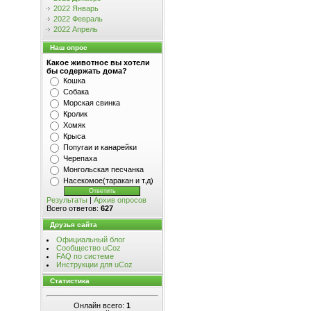
2022 Январь
2022 Февраль
2022 Апрель
Наш опрос
Какое животное вы хотели
бы содержать дома?
Кошка
Собака
Морская свинка
Кролик
Хомяк
Крыса
Попугаи и канарейки
Черепаха
Монгольская песчанка
Насекомое(таракан и т.д)
Результаты
|
Архив опросов
Всего ответов:
627
Друзья сайта
Официальный блог
Сообщество uCoz
FAQ по системе
Инструкции для uCoz
Статистика
Онлайн всего:
1