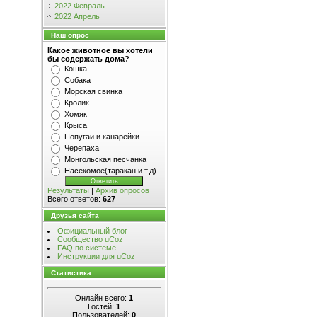
2022 Февраль
2022 Апрель
Наш опрос
Какое животное вы хотели
бы содержать дома?
Кошка
Собака
Морская свинка
Кролик
Хомяк
Крыса
Попугаи и канарейки
Черепаха
Монгольская песчанка
Насекомое(таракан и т.д)
Результаты
|
Архив опросов
Всего ответов:
627
Друзья сайта
Официальный блог
Сообщество uCoz
FAQ по системе
Инструкции для uCoz
Статистика
Онлайн всего:
1
Гостей:
1
Пользователей:
0