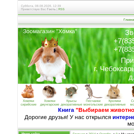
Суббота, 08.08.2026, 12:39
Приветствую Вас
Гость
|
RSS
Главн
Зоомагазин "Хомк
а
"
Зв
+7(83
+7(83
При
г. Чебоксар
д
Хомяки
Хомяки
Крысы
Песчанки
Кролики
С
сирийские
джунгарские
декоративные
монгольские
декоративные
мо
Книга
"Выбираем животно
Дорогие друзья! У нас открылся
интерне
м
Меню сайта