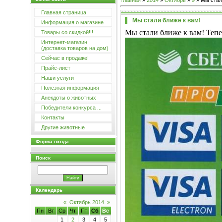
Главная
»
2014
»
Октябрь
»
9
» Мы стал
Главная страница
Мы стали ближе к вам!
Информация о магазине
Мы стали ближе к вам! Теп
Товары со скидкой!!!
Интернет-магазин
(доставка товаров на дом)
Сейчас в продаже!
Прайс-лист
Наши услуги
Полезная информация
Анекдоты о животных
Победители конкурса ...
Контакты
Другие животные
Форма входа
Поиск
Календарь
«
Октябрь 2014
»
Пн
Вт
Ср
Чт
Пт
Сб
Вс
1
2
3
4
5