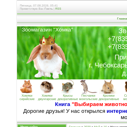
Пятница, 07.08.2026, 05:41
Приветствую Вас
Гость
|
RSS
Главн
Зоомагазин "Хомк
а
"
Зв
+7(83
+7(83
При
г. Чебоксар
д
Хомяки
Хомяки
Крысы
Песчанки
Кролики
С
сирийские
джунгарские
декоративные
монгольские
декоративные
мо
Книга
"Выбираем животно
Дорогие друзья! У нас открылся
интерне
м
Меню сайта