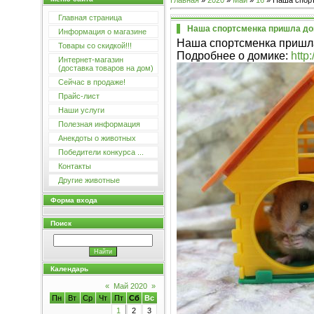
Главная
»
2020
»
Май
»
16
» Наша спор
Главная страница
Наша спортсменка пришла д
Информация о магазине
Наша спортсменка пришл
Товары со скидкой!!!
Подробнее о домике:
http
Интернет-магазин
(доставка товаров на дом)
Сейчас в продаже!
Прайс-лист
Наши услуги
Полезная информация
Анекдоты о животных
Победители конкурса ...
Контакты
Другие животные
Форма входа
Поиск
Календарь
«
Май 2020
»
Пн
Вт
Ср
Чт
Пт
Сб
Вс
1
2
3