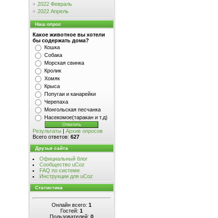
2022 Февраль
2022 Апрель
Наш опрос
Какое животное вы хотели
бы содержать дома?
Кошка
Собака
Морская свинка
Кролик
Хомяк
Крыса
Попугаи и канарейки
Черепаха
Монгольская песчанка
Насекомое(таракан и т.д)
Результаты
|
Архив опросов
Всего ответов:
627
Друзья сайта
Официальный блог
Сообщество uCoz
FAQ по системе
Инструкции для uCoz
Статистика
Онлайн всего:
1
Гостей:
1
Пользователей:
0