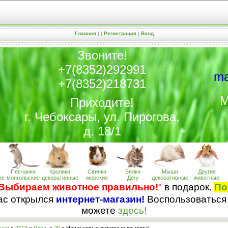
Главная
|
|
Регистрация
|
Вход
Звоните!
+7(8352)292991
ma
+7(8352)218731
М
Приходите!
г. Чебоксары, ул. Пирогова,
д. 18/1
Песчанки
Кролики
Свинки
Белки
Мыши
Другие
ые
монгольские
декоративные
морские
Дегу
декоративные
животные
Выбираем животное правильно!
"
в подарок.
По
нас открылся
интернет-магазин!
Воспользоваться
можете
здесь!