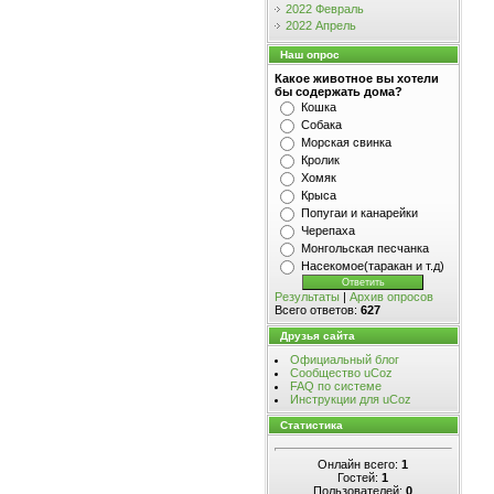
2022 Февраль
2022 Апрель
Наш опрос
Какое животное вы хотели
бы содержать дома?
Кошка
Собака
Морская свинка
Кролик
Хомяк
Крыса
Попугаи и канарейки
Черепаха
Монгольская песчанка
Насекомое(таракан и т.д)
Результаты
|
Архив опросов
Всего ответов:
627
Друзья сайта
Официальный блог
Сообщество uCoz
FAQ по системе
Инструкции для uCoz
Статистика
Онлайн всего:
1
Гостей:
1
Пользователей:
0