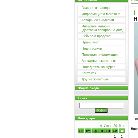
Глав
Главная страница
Информация о магазине
Н
Товары со скидкой!!!
Интернет-магазин
(доставка товаров на дом)
Сейчас в продаже!
Прайс-лист
Наши услуги
Полезная информация
Анекдоты о животных
Победители конкурса ...
Контакты
Другие животные
Форма входа
Поиск
Календарь
Пр
«
Июнь 2019
»
Все
Пн
Вт
Ср
Чт
Пт
Сб
Вс
1
2