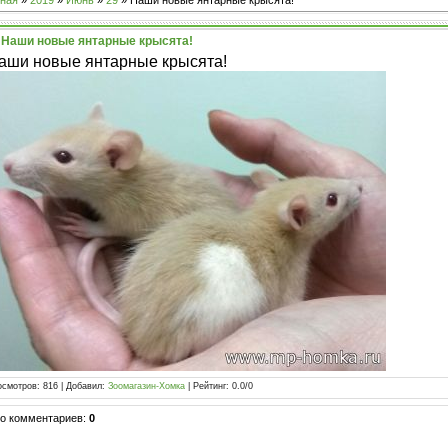
ная
»
2019
»
Июнь
»
29
» Наши новые янтарные крысята!
Наши новые янтарные крысята!
аши новые янтарные крысята!
осмотров
:
816
|
Добавил
:
Зоомагазин-Хомка
|
Рейтинг
:
0.0
/
0
го комментариев
:
0