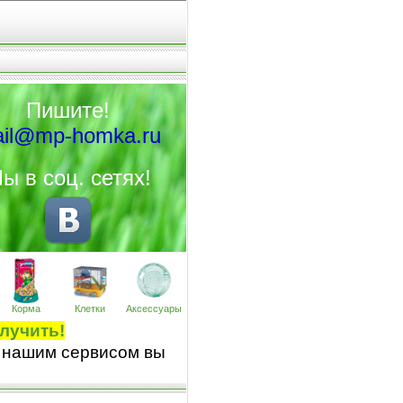
Пишите!
il@mp-homka.ru
ы в соц. сетях!
Корма
Клетки
Аксессуары
лучить!
 нашим сервисом вы