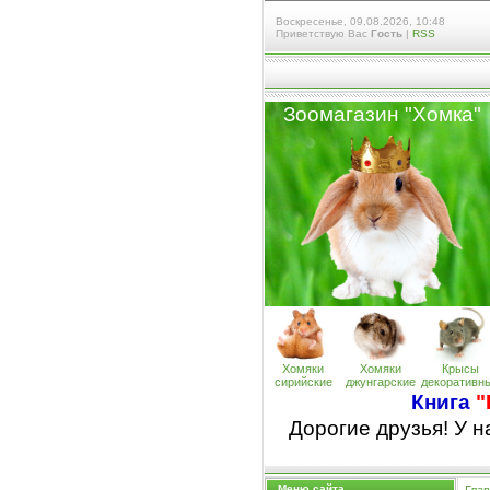
Воскресенье, 09.08.2026, 10:48
Приветствую Вас
Гость
|
RSS
Зоомагазин "Хомк
а
"
Хомяки
Хомяки
Крысы
сирийские
джунгарские
декоративн
Книга
"
Дорогие друзья! У 
Меню сайта