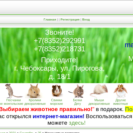
Главная
|
|
Регистрация
|
Вход
Звоните!
+7(8352)292991
ma
+7(8352)218731
М
Приходите!
г. Чебоксары, ул. Пирогова,
д. 18/1
Песчанки
Кролики
Свинки
Белки
Мыши
Другие
ые
монгольские
декоративные
морские
Дегу
декоративные
животные
Выбираем животное правильно!
"
в подарок.
По
нас открылся
интернет-магазин!
Воспользоваться
можете
здесь!