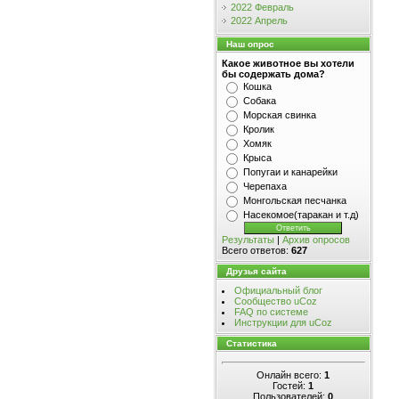
2022 Февраль
2022 Апрель
Наш опрос
Какое животное вы хотели
бы содержать дома?
Кошка
Собака
Морская свинка
Кролик
Хомяк
Крыса
Попугаи и канарейки
Черепаха
Монгольская песчанка
Насекомое(таракан и т.д)
Результаты
|
Архив опросов
Всего ответов:
627
Друзья сайта
Официальный блог
Сообщество uCoz
FAQ по системе
Инструкции для uCoz
Статистика
Онлайн всего:
1
Гостей:
1
Пользователей:
0