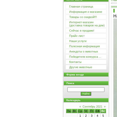
Глав
Главная страница
Информация о магазине
Н
Товары со скидкой!!!
Интернет-магазин
(доставка товаров на дом)
Сейчас в продаже!
Прайс-лист
Наши услуги
Полезная информация
Анекдоты о животных
Победители конкурса ...
Контакты
Другие животные
Форма входа
Поиск
Календарь
«
Сентябрь 2021
»
Пн
Вт
Ср
Чт
Пт
Сб
Вс
1
2
3
4
5