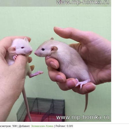
осмотров
:
508
|
Добавил
:
Зоомагазин-Хомка
|
Рейтинг
:
0.0
/
0