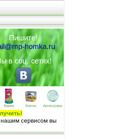
Пишите!
il@mp-homka.ru
ы в соц. сетях!
Корма
Клетки
Аксессуары
лучить!
 нашим сервисом вы