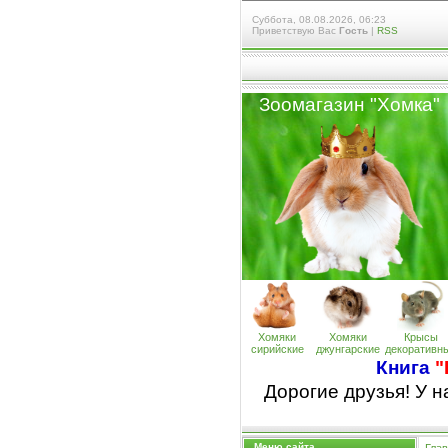
Суббота, 08.08.2026, 06:23
Приветствую Вас
Гость
|
RSS
Зоомагазин "Хомк
а
"
Хомяки
Хомяки
Крысы
сирийские
джунгарские
декоративн
Книга
"
Дорогие друзья! У 
Меню сайта