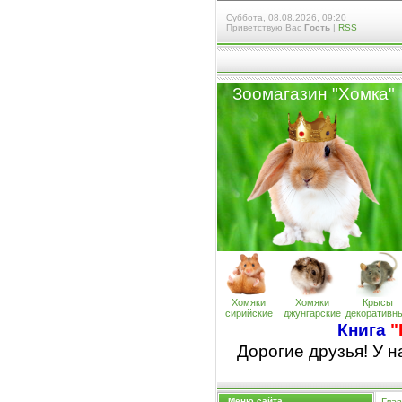
Суббота, 08.08.2026, 09:20
Приветствую Вас
Гость
|
RSS
Зоомагазин "Хомк
а
"
Хомяки
Хомяки
Крысы
сирийские
джунгарские
декоративн
Книга
"
Дорогие друзья! У 
Меню сайта