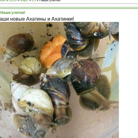
ная
»
2019
»
Март
»
23
» Наши улитки!
Наши улитки!
аши новые Ахатины и Ахатинки!