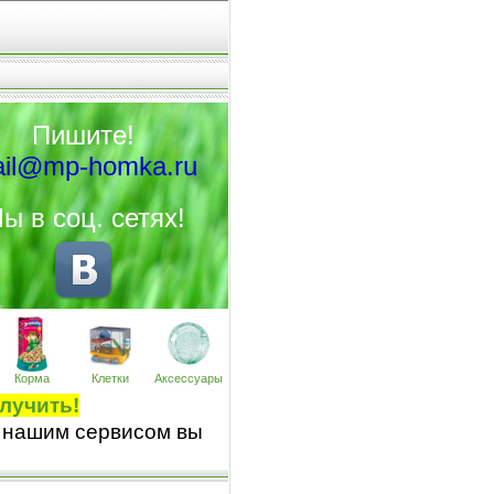
Пишите!
il@mp-homka.ru
ы в соц. сетях!
Корма
Клетки
Аксессуары
лучить!
 нашим сервисом вы