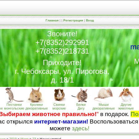
Главная
|
|
Регистрация
|
Вход
Звоните!
+7(8352)292991
ma
+7(8352)218731
М
Приходите!
г. Чебоксары, ул. Пирогова,
д. 18/1
Песчанки
Кролики
Свинки
Белки
Мыши
Другие
ые
монгольские
декоративные
морские
Дегу
декоративные
животные
Выбираем животное правильно!
"
в подарок.
По
нас открылся
интернет-магазин!
Воспользоваться
можете
здесь!