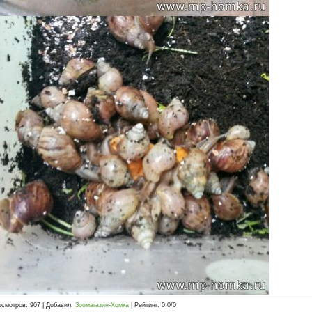
осмотров
:
907
|
Добавил
:
Зоомагазин-Хомка
|
Рейтинг
:
0.0
/
0