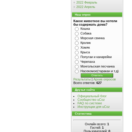
2022 Февраль
2022 Апрель
Наш опрос
Какое животное вы хотели
бы содержать дома?
Кошка
Собака
Морская свинка
Кролик
Хомяк
Крыса
Попугаи и канарейки
Черепаха
Монгольская песчанка
Насекомое(таракан и т.д)
Результаты
|
Архив опросов
Всего ответов:
627
Друзья сайта
Официальный блог
Сообщество uCoz
FAQ по системе
Инструкции для uCoz
Статистика
Онлайн всего:
1
Гостей:
1
Пользователей:
0