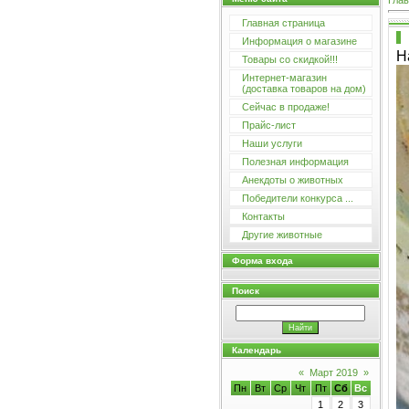
Глав
Главная страница
Информация о магазине
Н
Товары со скидкой!!!
Интернет-магазин
(доставка товаров на дом)
Сейчас в продаже!
Прайс-лист
Наши услуги
Полезная информация
Анекдоты о животных
Победители конкурса ...
Контакты
Другие животные
Форма входа
Поиск
Календарь
«
Март 2019
»
Пн
Вт
Ср
Чт
Пт
Сб
Вс
1
2
3