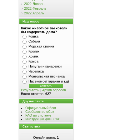
2022 Январь
2022 Февраль
2022 Апрель
Наш опрос
Какое животное вы хотели
бы содержать дома?
Кошка
Собака
Морская свинка
Кролик
Хомяк
Крыса
Попугаи и канарейки
Черепаха
Монгольская песчанка
Насекомое(таракан и т.д)
Результаты
|
Архив опросов
Всего ответов:
627
Друзья сайта
Официальный блог
Сообщество uCoz
FAQ по системе
Инструкции для uCoz
Статистика
Онлайн всего:
1