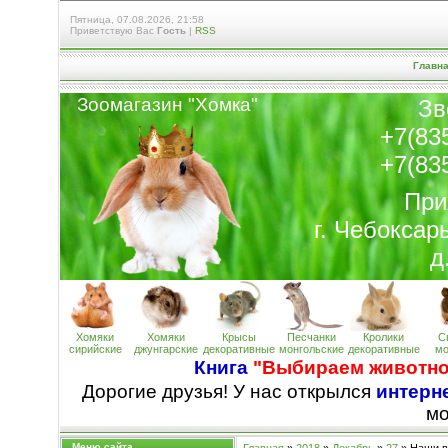
Пятница, 07.08.2026, 21:58
Приветствую Вас
Гость
|
RSS
Главн
Зоомагазин "Хомк
а
"
Зв
+7(83
+7(83
При
г. Чебоксар
д
Хомяки
Хомяки
Крысы
Песчанки
Кролики
С
сирийские
джунгарские
декоративные
монгольские
декоративные
мо
Книга
"Выбираем животно
Дорогие друзья! У нас открылся
интерне
м
Меню сайта