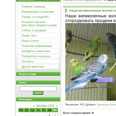
Главная
»
2018
»
Декабрь
»
27
» Наши в
Главная страница
Наши великолепные волнисты
Информация о магазине
Наши великолепные волн
Товары со скидкой!!!
отпраздновать праздник в
Интернет-магазин
(доставка товаров на дом)
Сейчас в продаже!
Прайс-лист
Наши услуги
Полезная информация
Анекдоты о животных
Победители конкурса ...
Контакты
Другие животные
Форма входа
Поиск
Календарь
Просмотров
:
870
|
Добавил
:
Зоомагазин-Хомк
«
Декабрь 2018
»
Пн
Вт
Ср
Чт
Пт
Сб
Вс
Всего комментариев
:
0
1
2