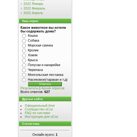
2022 Январь
2022 Февраль
2022 Апрель
Наш опрос
Какое животное вы хотели
бы содержать дома?
Кошка
Собака
Морская свинка
Кролик
Хомяк
Крыса
Попугаи и канарейки
Черепаха
Монгольская песчанка
Насекомое(таракан и т.д)
Результаты
|
Архив опросов
Всего ответов:
627
Друзья сайта
Официальный блог
Сообщество uCoz
FAQ по системе
Инструкции для uCoz
Статистика
Онлайн всего:
1