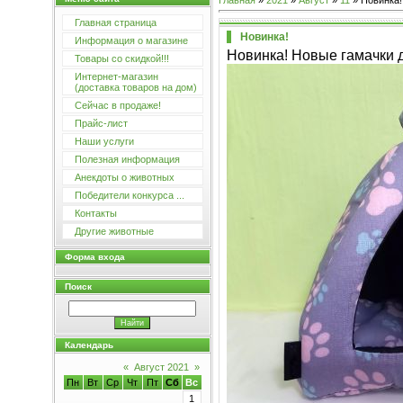
Главная
»
2021
»
Август
»
11
» Новинка!
Главная страница
Новинка!
Информация о магазине
Новинка! Новые гамачки д
Товары со скидкой!!!
Интернет-магазин
(доставка товаров на дом)
Сейчас в продаже!
Прайс-лист
Наши услуги
Полезная информация
Анекдоты о животных
Победители конкурса ...
Контакты
Другие животные
Форма входа
Поиск
Календарь
«
Август 2021
»
Пн
Вт
Ср
Чт
Пт
Сб
Вс
1