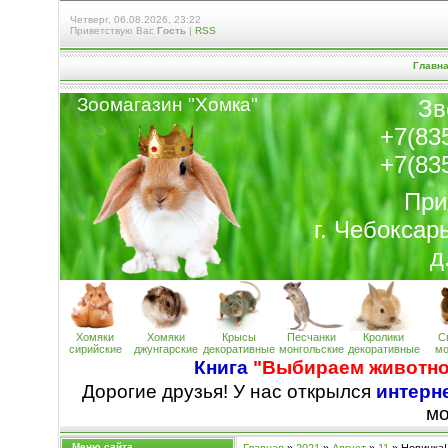
Четверг, 06.08.2026, 23:22
Приветствую Вас
Гость
|
RSS
Главн
Зоомагазин "Хомк
а
"
Зв
+7(83
+7(83
При
г. Чебоксар
д
Хомяки
Хомяки
Крысы
Песчанки
Кролики
С
сирийские
джунгарские
декоративные
монгольские
декоративные
мо
Книга
"Выбираем животно
Дорогие друзья! У нас открылся
интерне
м
Меню сайта