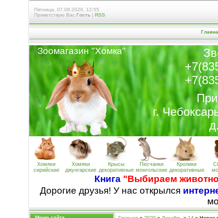
Пятница, 07.08.2026, 12:55
Приветствую Вас
Гость
|
RSS
Главн
Зоомагазин "Хомк
а
"
Зв
+7(83
+7(83
При
г. Чебоксар
д
Хомяки
Хомяки
Крысы
Песчанки
Кролики
С
сирийские
джунгарские
декоративные
монгольские
декоративные
мо
Книга
"Выбираем животно
Дорогие друзья! У нас открылся
интерне
м
Меню сайта