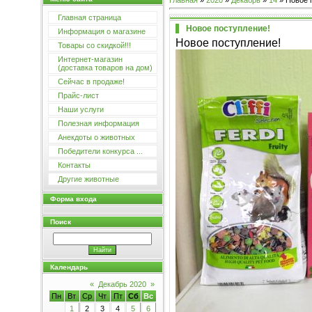
Главная
»
2020
»
Декабрь
»
14
» Новое 
Главная страница
Новое поступление!
Информация о магазине
Новое поступление!
Товары со скидкой!!!
Интернет-магазин
(доставка товаров на дом)
Сейчас в продаже!
Прайс-лист
Наши услуги
Полезная информация
Анекдоты о животных
Победители конкурса ...
Контакты
Другие животные
Форма входа
Поиск
Календарь
«
Декабрь 2020
»
Пн
Вт
Ср
Чт
Пт
Сб
Вс
1
2
3
4
5
6