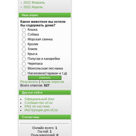
2022 Февраль
2022 Апрель
Наш опрос
Какое животное вы хотели
бы содержать дома?
Кошка
Собака
Морская свинка
Кролик
Хомяк
Крыса
Попугаи и канарейки
Черепаха
Монгольская песчанка
Насекомое(таракан и т.д)
Результаты
|
Архив опросов
Всего ответов:
627
Друзья сайта
Официальный блог
Сообщество uCoz
FAQ по системе
Инструкции для uCoz
Статистика
Онлайн всего:
1
Гостей:
1
Пользователей:
0