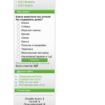
2022 Февраль
2022 Апрель
Наш опрос
Какое животное вы хотели
бы содержать дома?
Кошка
Собака
Морская свинка
Кролик
Хомяк
Крыса
Попугаи и канарейки
Черепаха
Монгольская песчанка
Насекомое(таракан и т.д)
Результаты
|
Архив опросов
Всего ответов:
627
Друзья сайта
Официальный блог
Сообщество uCoz
FAQ по системе
Инструкции для uCoz
Статистика
Онлайн всего:
1
Гостей:
1
Пользователей:
0