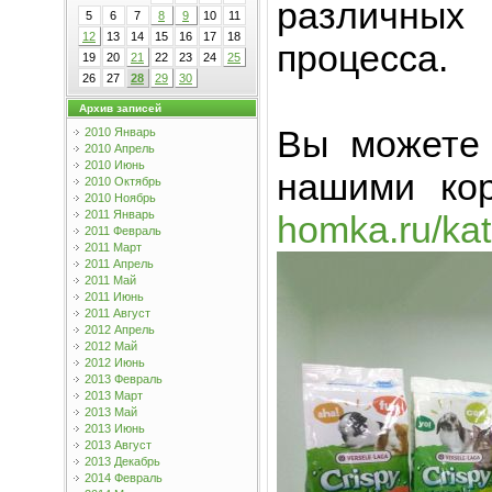
различных 
5
6
7
8
9
10
11
12
13
14
15
16
17
18
процесса.
19
20
21
22
23
24
25
26
27
28
29
30
Архив записей
Вы можете 
2010 Январь
2010 Апрель
2010 Июнь
нашими ко
2010 Октябрь
2010 Ноябрь
2011 Январь
homka.ru/kat
2011 Февраль
2011 Март
2011 Апрель
2011 Май
2011 Июнь
2011 Август
2012 Апрель
2012 Май
2012 Июнь
2013 Февраль
2013 Март
2013 Май
2013 Июнь
2013 Август
2013 Декабрь
2014 Февраль