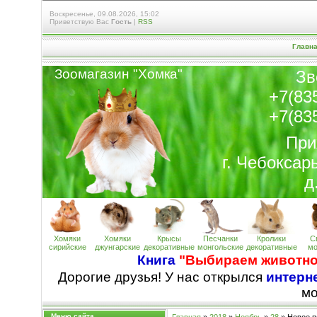
Воскресенье, 09.08.2026, 15:02
Приветствую Вас
Гость
|
RSS
Главн
Зоомагазин "Хомк
а
"
Зв
+7(83
+7(83
При
г. Чебоксар
д
Хомяки
Хомяки
Крысы
Песчанки
Кролики
С
сирийские
джунгарские
декоративные
монгольские
декоративные
мо
Книга
"Выбираем животно
Дорогие друзья! У нас открылся
интерне
м
Меню сайта