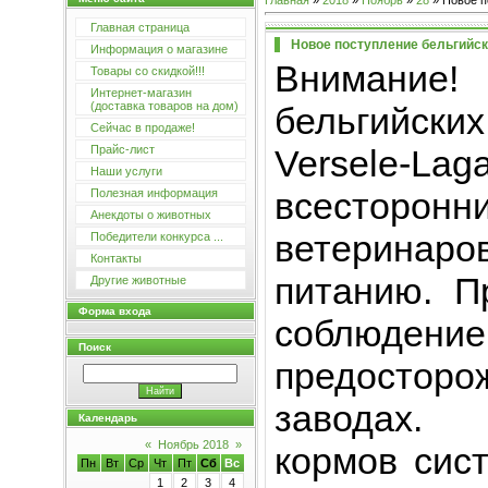
Главная
»
2018
»
Ноябрь
»
28
» Новое п
Главная страница
Новое поступление бельгийски
Информация о магазине
Внимание
Товары со скидкой!!!
Интернет-магазин
(доставка товаров на дом)
бельгийских
Сейчас в продаже!
Versele-L
Прайс-лист
Наши услуги
всесторон
Полезная информация
Анекдоты о животных
ветерина
Победители конкурса ...
Контакты
питанию. П
Другие животные
Форма входа
соблюд
Поиск
предостор
заводах. 
Календарь
«
Ноябрь 2018
»
кормов сис
Пн
Вт
Ср
Чт
Пт
Сб
Вс
1
2
3
4