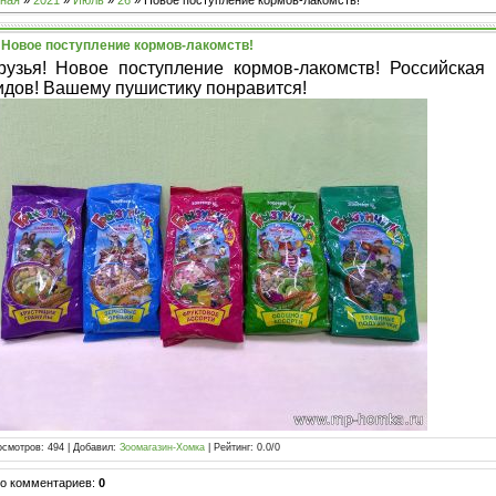
ная
»
2021
»
Июль
»
26
» Новое поступление кормов-лакомств!
Новое поступление кормов-лакомств!
рузья! Новое поступление кормов-лакомств! Российская 
идов! Вашему пушистику понравится!
осмотров
:
494
|
Добавил
:
Зоомагазин-Хомка
|
Рейтинг
:
0.0
/
0
го комментариев
:
0