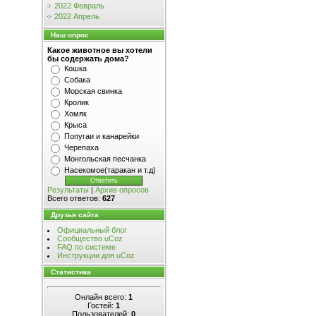
2022 Февраль
2022 Апрель
Наш опрос
Какое животное вы хотели
бы содержать дома?
Кошка
Собака
Морская свинка
Кролик
Хомяк
Крыса
Попугаи и канарейки
Черепаха
Монгольская песчанка
Насекомое(таракан и т.д)
Результаты
|
Архив опросов
Всего ответов:
627
Друзья сайта
Официальный блог
Сообщество uCoz
FAQ по системе
Инструкции для uCoz
Статистика
Онлайн всего:
1
Гостей:
1
Пользователей:
0