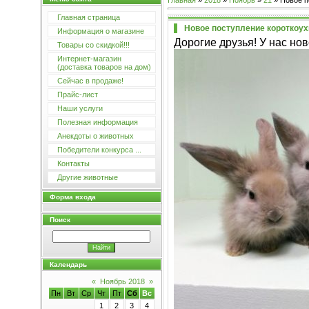
Главная
»
2018
»
Ноябрь
»
21
» Новое п
Главная страница
Новое поступление короткоух
Информация о магазине
Дорогие друзья! У нас но
Товары со скидкой!!!
Интернет-магазин
(доставка товаров на дом)
Сейчас в продаже!
Прайс-лист
Наши услуги
Полезная информация
Анекдоты о животных
Победители конкурса ...
Контакты
Другие животные
Форма входа
Поиск
Календарь
«
Ноябрь 2018
»
Пн
Вт
Ср
Чт
Пт
Сб
Вс
1
2
3
4