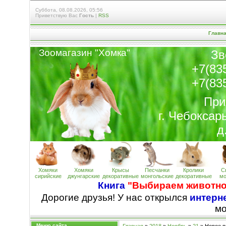
Суббота, 08.08.2026, 05:56
Приветствую Вас
Гость
|
RSS
Главн
Зоомагазин "Хомк
а
"
Зв
+7(83
+7(83
При
г. Чебоксар
д
Хомяки
Хомяки
Крысы
Песчанки
Кролики
С
сирийские
джунгарские
декоративные
монгольские
декоративные
мо
Книга
"Выбираем животно
Дорогие друзья! У нас открылся
интерне
м
Меню сайта