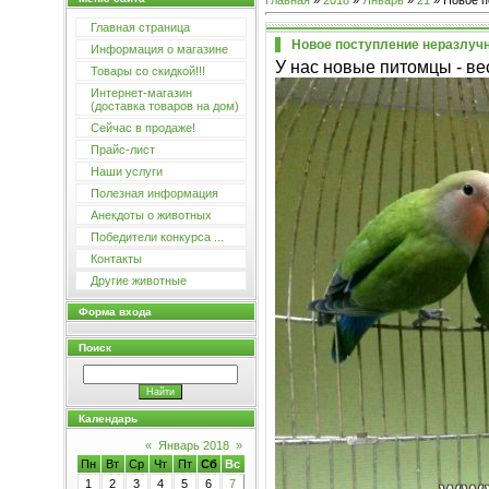
Главная
»
2018
»
Январь
»
21
» Новое п
Главная страница
Новое поступление неразлучн
Информация о магазине
У нас новые питомцы - ве
Товары со скидкой!!!
Интернет-магазин
(доставка товаров на дом)
Сейчас в продаже!
Прайс-лист
Наши услуги
Полезная информация
Анекдоты о животных
Победители конкурса ...
Контакты
Другие животные
Форма входа
Поиск
Календарь
«
Январь 2018
»
Пн
Вт
Ср
Чт
Пт
Сб
Вс
1
2
3
4
5
6
7