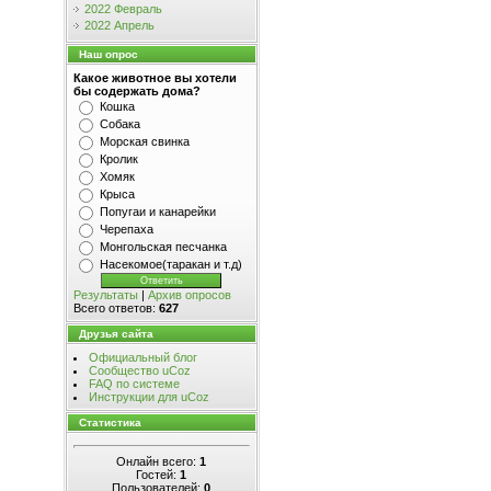
2022 Февраль
2022 Апрель
Наш опрос
Какое животное вы хотели
бы содержать дома?
Кошка
Собака
Морская свинка
Кролик
Хомяк
Крыса
Попугаи и канарейки
Черепаха
Монгольская песчанка
Насекомое(таракан и т.д)
Результаты
|
Архив опросов
Всего ответов:
627
Друзья сайта
Официальный блог
Сообщество uCoz
FAQ по системе
Инструкции для uCoz
Статистика
Онлайн всего:
1
Гостей:
1
Пользователей:
0