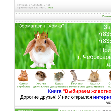
Пятница, 07.08.2026, 07:26
Приветствую Вас
Гость
|
RSS
Главн
Зоомагазин "Хомк
а
"
Зв
+7(83
+7(83
При
г. Чебоксар
д
Хомяки
Хомяки
Крысы
Песчанки
Кролики
С
сирийские
джунгарские
декоративные
монгольские
декоративные
мо
Книга
"Выбираем животно
Дорогие друзья! У нас открылся
интерне
м
Меню сайта