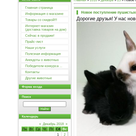
Главная
»
2018
»
Декабрь
»
25
» Новое 
Главная страница
Новое поступление пушистых
Информация о магазине
Дорогие друзья! У нас но
Товары со скидкой!!!
Интернет-магазин
(доставка товаров на дом)
Сейчас в продаже!
Прайс-лист
Наши услуги
Полезная информация
Анекдоты о животных
Победители конкурса ...
Контакты
Другие животные
Форма входа
Поиск
Календарь
«
Декабрь 2018
»
Пн
Вт
Ср
Чт
Пт
Сб
Вс
1
2