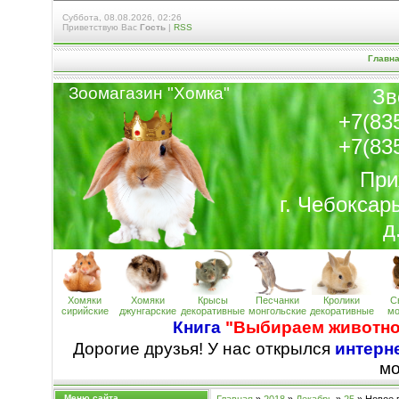
Суббота, 08.08.2026, 02:26
Приветствую Вас
Гость
|
RSS
Главн
Зоомагазин "Хомк
а
"
Зв
+7(83
+7(83
При
г. Чебоксар
д
Хомяки
Хомяки
Крысы
Песчанки
Кролики
С
сирийские
джунгарские
декоративные
монгольские
декоративные
мо
Книга
"Выбираем животно
Дорогие друзья! У нас открылся
интерне
м
Меню сайта