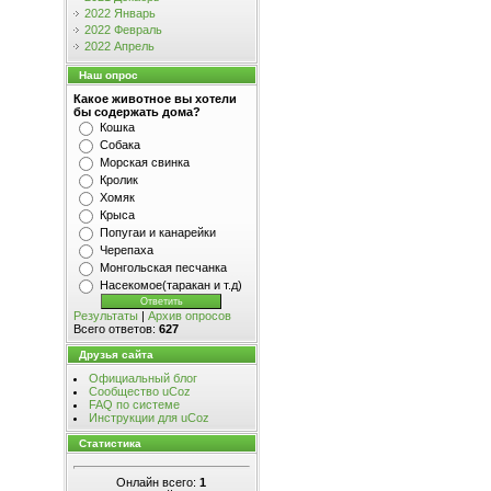
2022 Январь
2022 Февраль
2022 Апрель
Наш опрос
Какое животное вы хотели
бы содержать дома?
Кошка
Собака
Морская свинка
Кролик
Хомяк
Крыса
Попугаи и канарейки
Черепаха
Монгольская песчанка
Насекомое(таракан и т.д)
Результаты
|
Архив опросов
Всего ответов:
627
Друзья сайта
Официальный блог
Сообщество uCoz
FAQ по системе
Инструкции для uCoz
Статистика
Онлайн всего:
1