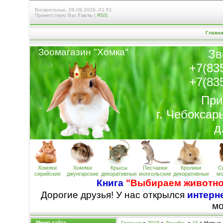
Воскресенье, 09.08.2026, 01:51
Приветствую Вас
Гость
|
RSS
Главн
Зоомагазин "Хомк
а
"
Зв
+7(83
+7(83
При
г. Чебоксар
д
Хомяки
Хомяки
Крысы
Песчанки
Кролики
С
сирийские
джунгарские
декоративные
монгольские
декоративные
мо
Книга
"Выбираем животно
Дорогие друзья! У нас открылся
интерне
м
Меню сайта