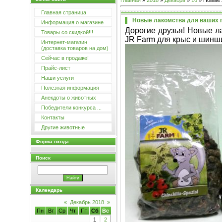
Главная
»
2018
»
Декабрь
»
16
» Новые 
Главная страница
Новые лакомства для ваших 
Информация о магазине
Дорогие друзья! Новые л
Товары со скидкой!!!
JR Farm для крыс и шинши
Интернет-магазин
(доставка товаров на дом)
Сейчас в продаже!
Прайс-лист
Наши услуги
Полезная информация
Анекдоты о животных
Победители конкурса ...
Контакты
Другие животные
Форма входа
Поиск
Календарь
«
Декабрь 2018
»
Пн
Вт
Ср
Чт
Пт
Сб
Вс
1
2