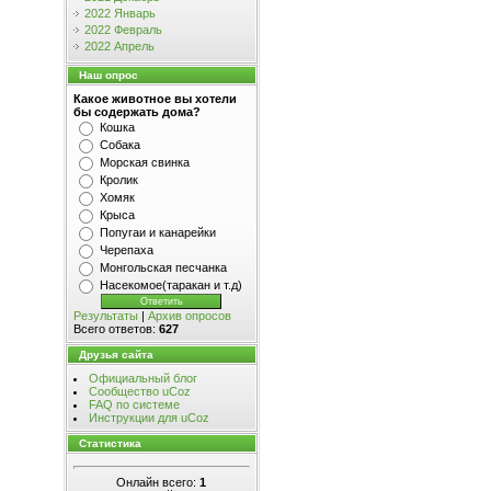
2022 Январь
2022 Февраль
2022 Апрель
Наш опрос
Какое животное вы хотели
бы содержать дома?
Кошка
Собака
Морская свинка
Кролик
Хомяк
Крыса
Попугаи и канарейки
Черепаха
Монгольская песчанка
Насекомое(таракан и т.д)
Результаты
|
Архив опросов
Всего ответов:
627
Друзья сайта
Официальный блог
Сообщество uCoz
FAQ по системе
Инструкции для uCoz
Статистика
Онлайн всего:
1