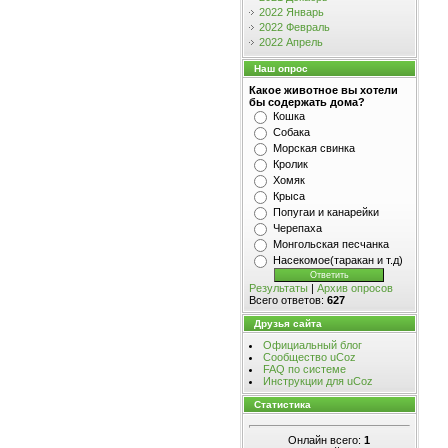
2022 Январь
2022 Февраль
2022 Апрель
Наш опрос
Какое животное вы хотели
бы содержать дома?
Кошка
Собака
Морская свинка
Кролик
Хомяк
Крыса
Попугаи и канарейки
Черепаха
Монгольская песчанка
Насекомое(таракан и т.д)
Результаты
|
Архив опросов
Всего ответов:
627
Друзья сайта
Официальный блог
Сообщество uCoz
FAQ по системе
Инструкции для uCoz
Статистика
Онлайн всего:
1