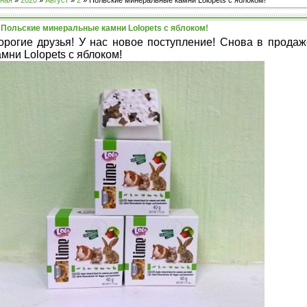
ная
»
2020
»
Август
»
2
» Польские минеральные камни Lolopets с яблоком!
Польские минеральные камни Lolopets с яблоком!
орогие друзья! У нас новое поступление! Снова в прода
амни Lolopets с яблоком!