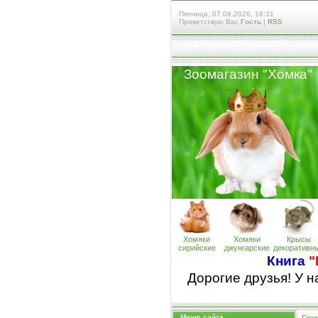
Пятница, 07.08.2026, 18:31
Приветствую Вас
Гость
|
RSS
Зоомагазин "Хомк
а
"
Хомяки
Хомяки
Крысы
сирийские
джунгарские
декоративн
Книга
"
Дорогие друзья! У 
Меню сайта