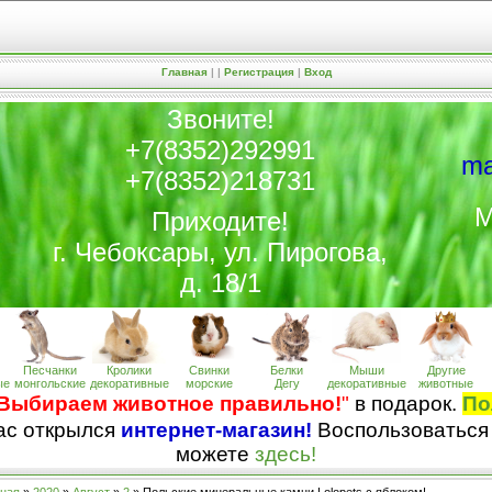
Главная
|
|
Регистрация
|
Вход
Звоните!
+7(8352)292991
ma
+7(8352)218731
М
Приходите!
г. Чебоксары, ул. Пирогова,
д. 18/1
Песчанки
Кролики
Свинки
Белки
Мыши
Другие
ые
монгольские
декоративные
морские
Дегу
декоративные
животные
Выбираем животное правильно!
"
в подарок.
По
нас открылся
интернет-магазин!
Воспользоваться
можете
здесь!