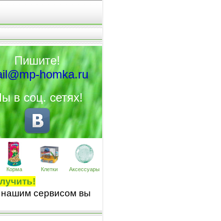
Пишите!
il@mp-homka.ru
ы в соц. сетях!
Корма
Клетки
Аксессуары
лучить!
 нашим сервисом вы