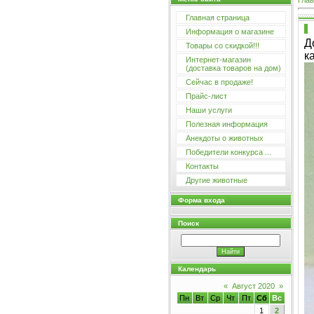
Глав
Главная страница
Информация о магазине
Д
Товары со скидкой!!!
к
Интернет-магазин
(доставка товаров на дом)
Сейчас в продаже!
Прайс-лист
Наши услуги
Полезная информация
Анекдоты о животных
Победители конкурса ...
Контакты
Другие животные
Форма входа
Поиск
Календарь
«
Август 2020
»
Пн
Вт
Ср
Чт
Пт
Сб
Вс
1
2