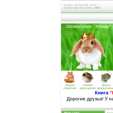
Четверг, 06.08.2026, 08:34
Приветствую Вас
Гость
|
RSS
Зоомагазин "Хомк
а
"
Хомяки
Хомяки
Крысы
сирийские
джунгарские
декоративн
Книга
"
Дорогие друзья! У 
Меню сайта