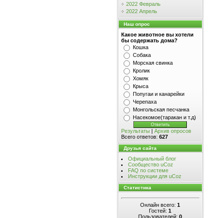
2022 Февраль
2022 Апрель
Наш опрос
Какое животное вы хотели
бы содержать дома?
Кошка
Собака
Морская свинка
Кролик
Хомяк
Крыса
Попугаи и канарейки
Черепаха
Монгольская песчанка
Насекомое(таракан и т.д)
Результаты
|
Архив опросов
Всего ответов:
627
Друзья сайта
Официальный блог
Сообщество uCoz
FAQ по системе
Инструкции для uCoz
Статистика
Онлайн всего:
1
Гостей:
1
Пользователей:
0