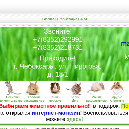
Главная
|
|
Регистрация
|
Вход
Звоните!
+7(8352)292991
ma
+7(8352)218731
М
Приходите!
г. Чебоксары, ул. Пирогова,
д. 18/1
Песчанки
Кролики
Свинки
Белки
Мыши
Другие
ые
монгольские
декоративные
морские
Дегу
декоративные
животные
Выбираем животное правильно!
"
в подарок.
По
нас открылся
интернет-магазин!
Воспользоваться
можете
здесь!