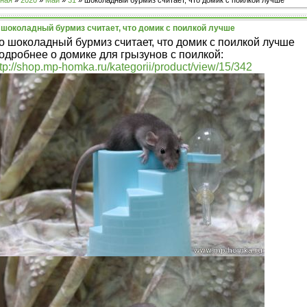
ная
»
2020
»
Май
»
31
» шоколадный бурмиз считает, что домик с поилкой лучше
шоколадный бурмиз считает, что домик с поилкой лучше
о шоколадный бурмиз считает, что домик с поилкой лучше
одробнее о домике для грызунов с поилкой:
tp://shop.mp-homka.ru/kategorii/product/view/15/342