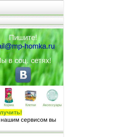
Пишите!
il@mp-homka.ru
ы в соц. сетях!
Корма
Клетки
Аксессуары
лучить!
 нашим сервисом вы