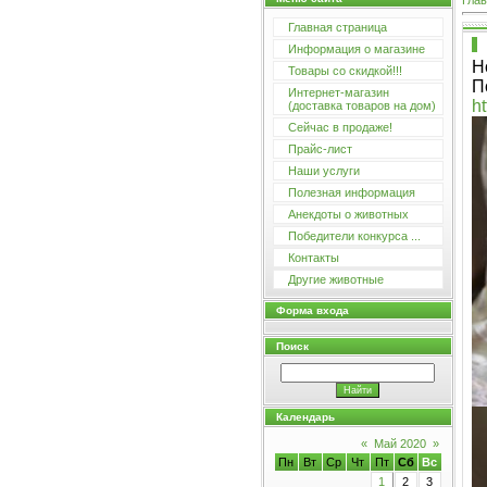
Глав
Главная страница
Информация о магазине
Н
Товары со скидкой!!!
П
Интернет-магазин
ht
(доставка товаров на дом)
Сейчас в продаже!
Прайс-лист
Наши услуги
Полезная информация
Анекдоты о животных
Победители конкурса ...
Контакты
Другие животные
Форма входа
Поиск
Календарь
«
Май 2020
»
Пн
Вт
Ср
Чт
Пт
Сб
Вс
1
2
3