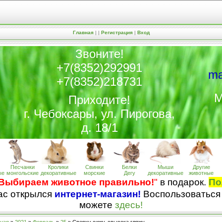
Главная
|
|
Регистрация
|
Вход
Звоните!
+7(8352)292991
ma
+7(8352)218731
М
Приходите!
г. Чебоксары, ул. Пирогова,
д. 18/1
Песчанки
Кролики
Свинки
Белки
Мыши
Другие
ые
монгольские
декоративные
морские
Дегу
декоративные
животные
Выбираем животное правильно!
"
в подарок.
По
нас открылся
интернет-магазин!
Воспользоваться
можете
здесь!