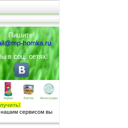
Пишите!
il@mp-homka.ru
ы в соц. сетях!
Корма
Клетки
Аксессуары
лучить!
 нашим сервисом вы