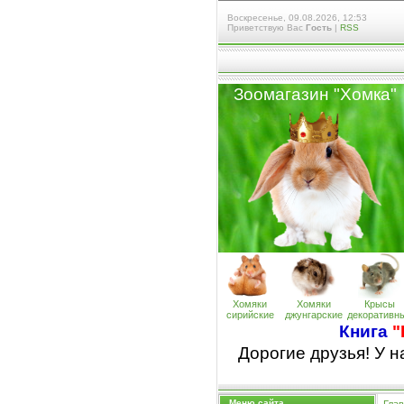
Воскресенье, 09.08.2026, 12:53
Приветствую Вас
Гость
|
RSS
Зоомагазин "Хомк
а
"
Хомяки
Хомяки
Крысы
сирийские
джунгарские
декоративн
Книга
"
Дорогие друзья! У 
Меню сайта