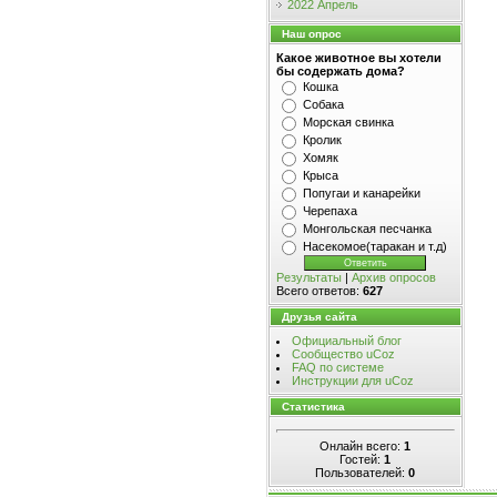
2022 Апрель
Наш опрос
Какое животное вы хотели
бы содержать дома?
Кошка
Собака
Морская свинка
Кролик
Хомяк
Крыса
Попугаи и канарейки
Черепаха
Монгольская песчанка
Насекомое(таракан и т.д)
Результаты
|
Архив опросов
Всего ответов:
627
Друзья сайта
Официальный блог
Сообщество uCoz
FAQ по системе
Инструкции для uCoz
Статистика
Онлайн всего:
1
Гостей:
1
Пользователей:
0