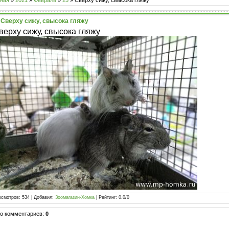
ная
»
2021
»
Февраль
»
25
» Сверху сижу, свысока гляжу
Сверху сижу, свысока гляжу
верху сижу, свысока гляжу
осмотров
:
534
|
Добавил
:
Зоомагазин-Хомка
|
Рейтинг
:
0.0
/
0
го комментариев
:
0