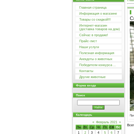
Глав
Главная страница
Информация о магазине
С
Товары со скидкой!!!
Интернет-магазин
(доставка товаров на дом)
Сейчас в продаже!
Прайс-лист
Наши услуги
Полезная информация
Анекдоты о животных
Победители конкурса ...
Контакты
Другие животные
Форма входа
Поиск
Календарь
Пр
«
Февраль 2021
»
Все
Пн
Вт
Ср
Чт
Пт
Сб
Вс
1
2
3
4
5
6
7