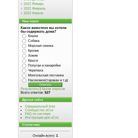
2022 Январь
2022 Февраль
2022 Апрель
Наш опрос
Какое животное вы хотели
бы содержать дома?
Кошка
Собака
Морская свинка
Кролик
Хомяк
Крыса
Попугаи и канарейки
Черепаха
Монгольская песчанка
Насекомое(таракан и т.д)
Результаты
|
Архив опросов
Всего ответов:
627
Друзья сайта
Официальный блог
Сообщество uCoz
FAQ по системе
Инструкции для uCoz
Статистика
Онлайн всего:
1