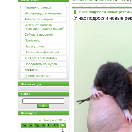
Главная
»
2020
»
Ноябрь
»
7
» У нас по
Главная страница
У нас подросли новые рексик
Информация о магазине
У нас подросли новые рек
Товары со скидкой!!!
Интернет-магазин
(доставка товаров на дом)
Сейчас в продаже!
Прайс-лист
Наши услуги
Полезная информация
Анекдоты о животных
Победители конкурса ...
Контакты
Другие животные
Форма входа
Поиск
Календарь
«
Ноябрь 2020
»
Пн
Вт
Ср
Чт
Пт
Сб
Вс
1