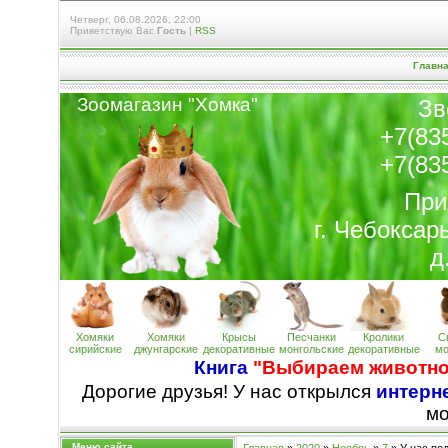
Четверг, 06.08.2026, 22:00
Приветствую Вас
Гость
|
RSS
Главн
Зоомагазин "Хомк
а
"
Зв
+7(83
+7(83
При
г. Чебоксар
д
Хомяки
Хомяки
Крысы
Песчанки
Кролики
С
сирийские
джунгарские
декоративные
монгольские
декоративные
мо
Книга
"Выбираем животно
Дорогие друзья! У нас открылся
интерне
м
Меню сайта