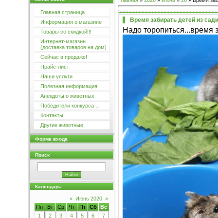
Главная
»
2020
»
Июнь
»
26
» Время заб
Главная страница
Время забирать детей из сад
Информация о магазине
Надо торопиться...время 
Товары со скидкой!!!
Интернет-магазин
(доставка товаров на дом)
Сейчас в продаже!
Прайс-лист
Наши услуги
Полезная информация
Анекдоты о животных
Победители конкурса ...
Контакты
Другие животные
Форма входа
Поиск
Календарь
«
Июнь 2020
»
Пн
Вт
Ср
Чт
Пт
Сб
Вс
1
2
3
4
5
6
7