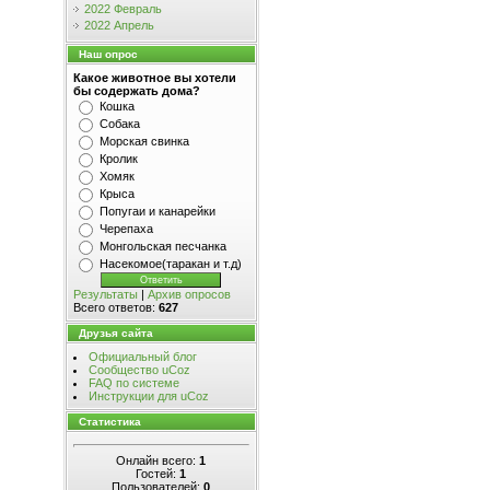
2022 Февраль
2022 Апрель
Наш опрос
Какое животное вы хотели
бы содержать дома?
Кошка
Собака
Морская свинка
Кролик
Хомяк
Крыса
Попугаи и канарейки
Черепаха
Монгольская песчанка
Насекомое(таракан и т.д)
Результаты
|
Архив опросов
Всего ответов:
627
Друзья сайта
Официальный блог
Сообщество uCoz
FAQ по системе
Инструкции для uCoz
Статистика
Онлайн всего:
1
Гостей:
1
Пользователей:
0