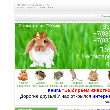
Четверг, 06.08.2026, 07:57
Приветствую Вас
Гость
|
RSS
Главн
Зоомагазин "Хомк
а
"
Зв
+7(83
+7(83
При
г. Чебоксар
д
Хомяки
Хомяки
Крысы
Песчанки
Кролики
С
сирийские
джунгарские
декоративные
монгольские
декоративные
мо
Книга
"Выбираем животно
Дорогие друзья! У нас открылся
интерне
м
Меню сайта