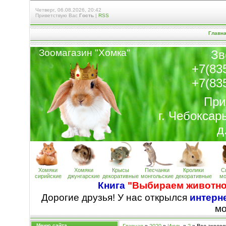
Четверг, 06.08.2026, 20:42
Приветствую Вас
Гость
|
RSS
Главн
Зоомагазин "Хомк
а
"
Зв
+7(83
+7(83
При
г. Чебоксар
д
Хомяки
Хомяки
Крысы
Песчанки
Кролики
С
сирийские
джунгарские
декоративные
монгольские
декоративные
мо
Книга
"Выбираем животно
Дорогие друзья! У нас открылся
интерне
м
Меню сайта