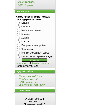
2022 Февраль
2022 Апрель
Наш опрос
Какое животное вы хотели
бы содержать дома?
Кошка
Собака
Морская свинка
Кролик
Хомяк
Крыса
Попугаи и канарейки
Черепаха
Монгольская песчанка
Насекомое(таракан и т.д)
Результаты
|
Архив опросов
Всего ответов:
627
Друзья сайта
Официальный блог
Сообщество uCoz
FAQ по системе
Инструкции для uCoz
Статистика
Онлайн всего:
1
Гостей:
1
Пользователей:
0