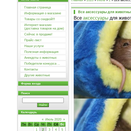
Главная
»
2020
»
Июль
»
2
» Все аксесс
Главная страница
Все аксессуары для животны
Информация о магазине
Все
аксессуары
для живот
Товары со скидкой!!!
Интернет-магазин
(доставка товаров на дом)
Сейчас в продаже!
Прайс-лист
Наши услуги
Полезная информация
Анекдоты о животных
Победители конкурса ...
Контакты
Другие животные
Форма входа
Поиск
Календарь
«
Июль 2020
»
Пн
Вт
Ср
Чт
Пт
Сб
Вс
1
2
3
4
5