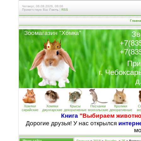
Четверг, 06.08.2026, 08:06
Приветствую Вас
Гость
|
RSS
Главн
Зоомагазин "Хомк
а
"
Зв
+7(83
+7(83
При
г. Чебоксар
д
Хомяки
Хомяки
Крысы
Песчанки
Кролики
С
сирийские
джунгарские
декоративные
монгольские
декоративные
мо
Книга
"Выбираем животно
Дорогие друзья! У нас открылся
интерне
м
Меню сайта