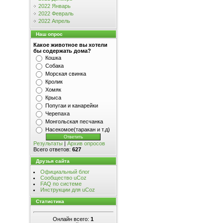
2022 Январь
2022 Февраль
2022 Апрель
Наш опрос
Какое животное вы хотели
бы содержать дома?
Кошка
Собака
Морская свинка
Кролик
Хомяк
Крыса
Попугаи и канарейки
Черепаха
Монгольская песчанка
Насекомое(таракан и т.д)
Результаты
|
Архив опросов
Всего ответов:
627
Друзья сайта
Официальный блог
Сообщество uCoz
FAQ по системе
Инструкции для uCoz
Статистика
Онлайн всего:
1