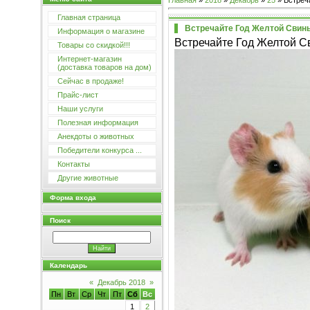
Главная
»
2018
»
Декабрь
»
25
» Встреч
Главная страница
Встречайте Год Желтой Свин
Информация о магазине
Встречайте Год Желтой С
Товары со скидкой!!!
Интернет-магазин
(доставка товаров на дом)
Сейчас в продаже!
Прайс-лист
Наши услуги
Полезная информация
Анекдоты о животных
Победители конкурса ...
Контакты
Другие животные
Форма входа
Поиск
Календарь
«
Декабрь 2018
»
Пн
Вт
Ср
Чт
Пт
Сб
Вс
1
2