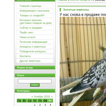
Главная
»
2018
»
Ноябрь
»
9
» Золотые 
Главная страница
Золотые кореллы
Информация о магазине
У нас снова в продаже по
Товары со скидкой!!!
Интернет-магазин
(доставка товаров на дом)
Сейчас в продаже!
Прайс-лист
Наши услуги
Полезная информация
Анекдоты о животных
Победители конкурса ...
Контакты
Другие животные
Форма входа
Поиск
Календарь
«
Ноябрь 2018
»
Пн
Вт
Ср
Чт
Пт
Сб
Вс
1
2
3
4