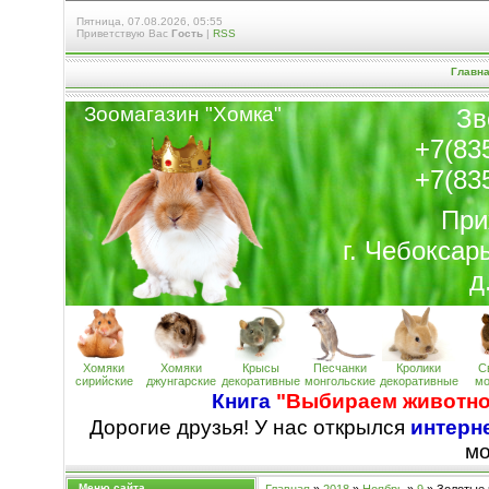
Пятница, 07.08.2026, 05:55
Приветствую Вас
Гость
|
RSS
Главн
Зоомагазин "Хомк
а
"
Зв
+7(83
+7(83
При
г. Чебоксар
д
Хомяки
Хомяки
Крысы
Песчанки
Кролики
С
сирийские
джунгарские
декоративные
монгольские
декоративные
мо
Книга
"Выбираем животно
Дорогие друзья! У нас открылся
интерне
м
Меню сайта