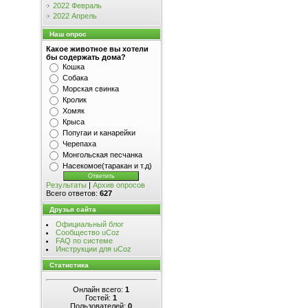
2022 Февраль
2022 Апрель
Наш опрос
Какое животное вы хотели
бы содержать дома?
Кошка
Собака
Морская свинка
Кролик
Хомяк
Крыса
Попугаи и канарейки
Черепаха
Монгольская песчанка
Насекомое(таракан и т.д)
Результаты
|
Архив опросов
Всего ответов:
627
Друзья сайта
Официальный блог
Сообщество uCoz
FAQ по системе
Инструкции для uCoz
Статистика
Онлайн всего:
1
Гостей:
1
Пользователей:
0